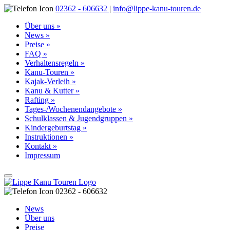
02362 - 606632
|
info@lippe-kanu-touren.de
Über uns »
News »
Preise »
FAQ »
Verhaltensregeln »
Kanu-Touren »
Kajak-Verleih »
Kanu & Kutter »
Rafting »
Tages-/Wochenendangebote »
Schulklassen & Jugendgruppen »
Kindergeburtstag »
Instruktionen »
Kontakt »
Impressum
02362 - 606632
News
Über uns
Preise