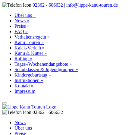
02362 - 606632
|
info@lippe-kanu-touren.de
Über uns »
News »
Preise »
FAQ »
Verhaltensregeln »
Kanu-Touren »
Kajak-Verleih »
Kanu & Kutter »
Rafting »
Tages-/Wochenendangebote »
Schulklassen & Jugendgruppen »
Kindergeburtstag »
Instruktionen »
Kontakt »
Impressum
02362 - 606632
News
Über uns
Preise